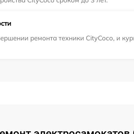
ойства CityCoco сроком до 3 лет.
сти
ершении ремонта техники CityCoco, и кур
емонт электросамокатов 