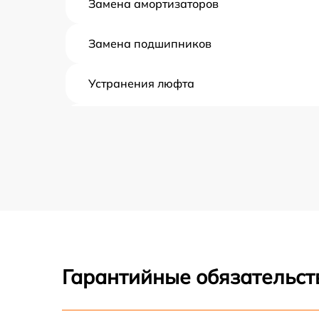
Замена амортизаторов
Замена подшипников
Устранения люфта
Замена резины
Апгрейд
Восстановление разъемов питания
Замена аккумулятора
Гарантийные обязательст
Замена корпуса
Ремонт платы управления