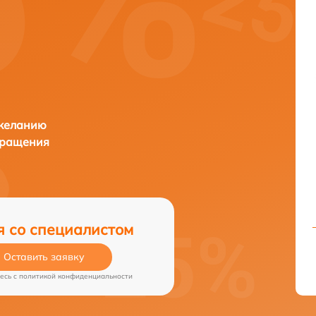
 желанию
бращения
я со специалистом
Оставить заявку
есь c
политикой конфиденциальности