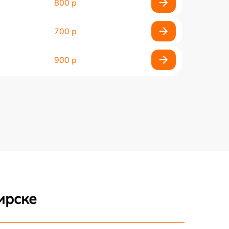
800 р
700 р
900 р
900 р
2000 р
400 р
500 р
ирске
900 р