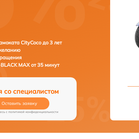
амоката CityCoco до 3 лет
 желанию
бращения
X-BLACK MAX от 35 минут
я со специалистом
Оставить заявку
есь c
политикой конфиденциальности