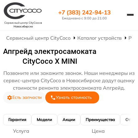
+7 (383) 242-94-13
Ежедневно с 9:00 до 21:00
Сервисный центр CityCoco
в
Новосибирске
Сервисный центр CityCoco
Каталог устройств
Рем
Апгрейд электросамоката
CityCoco X MINI
Позвоните или закажите звонок. Наши менеджеры из
сервис-центра CityCoco в Новосибирске дадут оценку
стоимости ремонта электросамоката Апгрейд.
Есть запчасти
Узнать стоимость
Гарантия
Модели
Акции
Преимущества
Отзы
Услуга
Цена