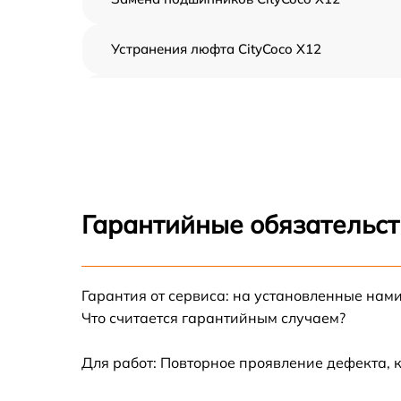
Устранения люфта CityCoco X12
Замена резины CityCoco X12
Апгрейд CityCoco X12
Восстановление разъемов питания CityCoco
X12
Гарантийные обязательст
Замена аккумулятора CityCoco X12
Гарантия от сервиса: на установленные нами
Замена корпуса CityCoco X12
Что считается гарантийным случаем?
Ремонт платы управления (восстановление)
CityCoco X12
Для работ: Повторное проявление дефекта, 
Гидроизоляция CityCoco X12