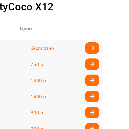
tyCoco X12
Цена
бесплатно
750 р
1400 р
1400 р
800 р
700 р