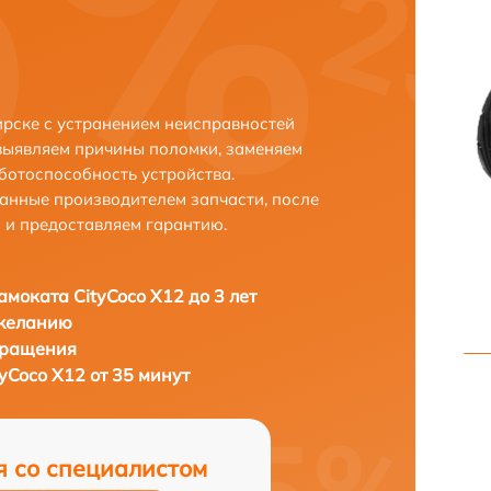
ирске с устранением неисправностей
выявляем причины поломки, заменяем
ботоспособность устройства.
анные производителем запчасти, после
 и предоставляем гарантию.
амоката CityCoco X12 до 3 лет
 желанию
бращения
yCoco X12 от 35 минут
я со специалистом