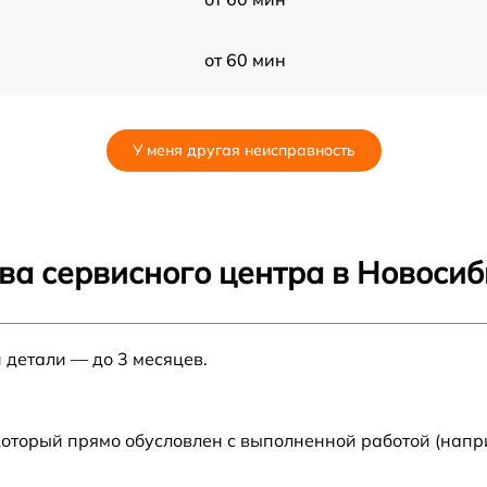
от 60 мин
от 60 мин
У меня другая неисправность
от 60 мин
от 60 мин
ва сервисного центра в Новоси
от 60 мин
 детали — до 3 месяцев.
от 60 мин
от 60 мин
который прямо обусловлен с выполненной работой (напр
от 60 мин