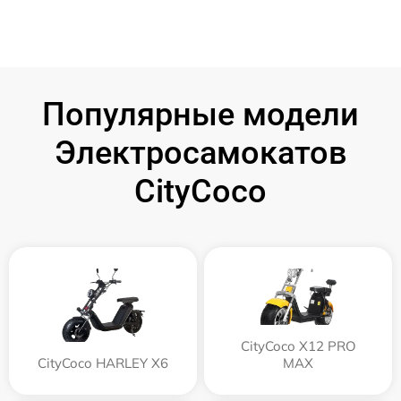
Популярные модели
Электросамокатов
CityCoco
CityCoco X12 PRO
CityCoco HARLEY X6
MAX